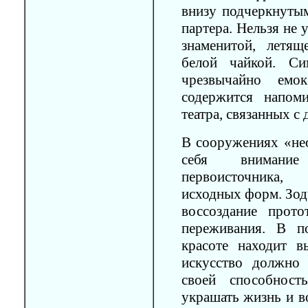
внизу подчеркнутым
партера. Нельзя не 
знаменитой, летя
белой чайкой. Си
чрезвычайно ем
содержится напом
театра, связанных с 
В сооружениях «нео
себя внимание
первоисточника
исходных форм. Зод
воссоздание прот
переживания. В п
красоте находит в
искусство должно
своей способност
украшать жизнь и в