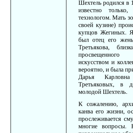
Шехтель родился в 1
известно только
технологом. Мать зо
своей кузине) прои
купцов Жегиных. Я
был отец его жен
Третьякова, близ
просвещенного к
искусством и колле
вероятно, и была пр
Дарья Карловн
Третьяковых, в 
молодой Шехтель.
К сожалению, арх
канва его жизни, о
прослеживается сму
многие вопросы. 