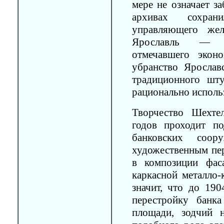
мере не означает з
архивах сохран
управляющего же
Ярославль — Ар
отмечавшего экон
убранство Ярослав
традиционного шт
рационально исполь
Творчество Шехте
годов проходит по
банковских соор
художественным пе
в композиции фас
каркасной металло-
значит, что до 190
перестройку банк
площади, зодчий н