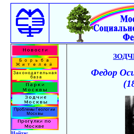
ЗОД
Федор Ос
(1
Найти: