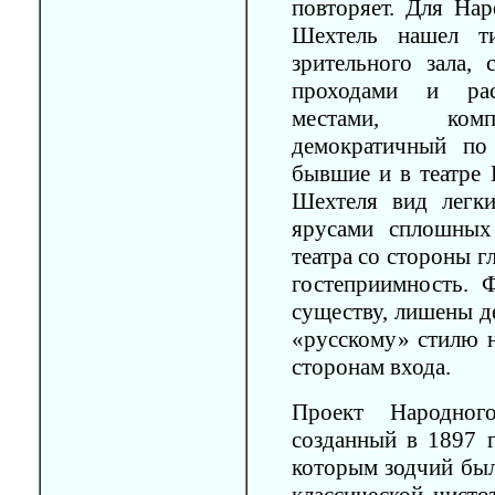
повторяет. Для Нар
Шехтель нашел ти
зрительного зала,
проходами и рас
местами, компа
демократичный по
бывшие и в театре 
Шехтеля вид легк
ярусами сплошных
театра со стороны г
гостеприимность. 
существу, лишены д
«русскому» стилю 
сторонам входа.
Проект Народног
созданный в 1897 г
которым зодчий был
классической чисто