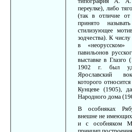
типография А. А.
переулке), либо тя
(так в отличие от
принято называт
стилизующее моти
зодчества). К числ
в «неорусском» с
павильонов русско
выставке в Глазго 
1902 г. был удо
Ярославский вокз
которого относится 
Кунцеве (1905), д
Народного дома (19
В особняках Ряб
внешне не имеющих 
и с особняком М
принцип построения