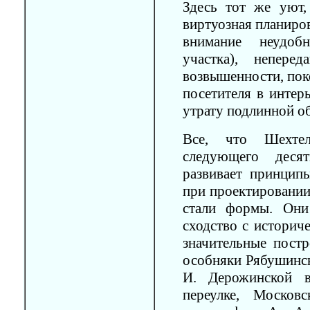
Здесь тот же уют,
виртуозная планиро
внимание неудоб
участка), непере
возвышенности, пок
посетителя в интер
утрату подлинной о
Все, что Шехте
следующего деся
развивает принцип
при проектировани
стали формы. Они
сходство с историч
значительные пост
особняки Рябушинск
И. Дерожинской в
переулке, Москов