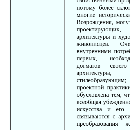
свойственными проф
потому более скло
многие историческ
Возрождения, могу
проектирующих,
архитектуры и худ
живописцев. Оч
внутренними потре
первых, необхо
догматов своег
архитектуры, 
стилеобразующим; 
проектной практик
обусловлена тем, ч
всеобщая убежденн
искусства и его 
связываются с архи
преобразования 