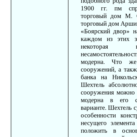
подобного рода зд
1900 гг. пм спр
торговый дом М. 
торговый дом Аршин
«Боярский двор» н
каждом из этих з
некоторая па
несамостоятельност
модерна. Что же
сооружений, а такж
банка на Никольс
Шехтель абсолютн
сооружения можно 
модерна в его ст
варианте. Шехтель с
особенности конст
несущего элемент
положить в основ