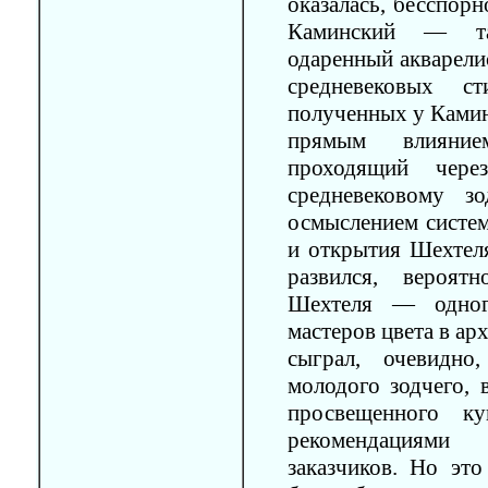
оказалась, бесспор
Каминский — тал
одаренный акварелис
средневековых с
полученных у Каминс
прямым влияние
проходящий чер
средневековому з
осмыслением систем
и открытия Шехтеля
развился, вероят
Шехтеля — одног
мастеров цвета в ар
сыграл, очевидн
молодого зодчего, 
просвещенного ку
рекомендациями
заказчиков. Но эт