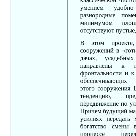
умением удобн
разнородные поме
минимумом пло
отсутствуют пустые
В этом проекте
сооружений в «гот
дачах, усадебны
направлены к п
фронтальности и к
обеспечивающих в
этого сооружения 
тенденцию, пр
передвижение по ул
Причем будущий мас
усилиях передать 
богатство смены 
процессе перед