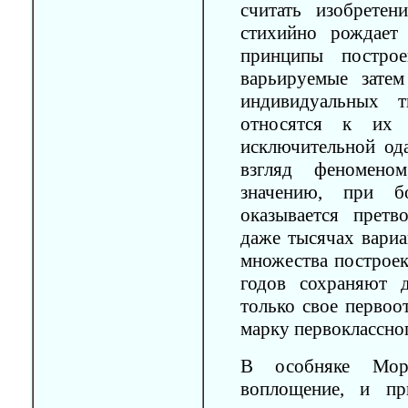
считать изобрете
стихийно рождает
принципы построе
варьируемые зате
индивидуальных т
относятся к их 
исключительной од
взгляд феномено
значению, при бо
оказывается прет
даже тысячах вариа
множества построе
годов сохраняют 
только свое первоо
марку первоклассног
В особняке Мор
воплощение, и пр