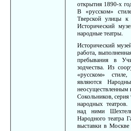
открытия 1890-х го
В «русском» стил
Тверской улицы к
Исторический муз
народные театры.
Исторический музе
работа, выполненна
пребывания в Уч
зодчества. Из соо
«русском» стиле,
являются Народны
неосуществленным п
Сокольников, серия
народных театров. 
над ними Шехтель
Народного театра Г
выставки в Москве 