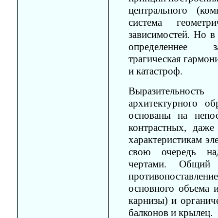
центрального (ко
система геометр
зависимостей. Но в
oпределеннее за
трагическая гармон
и катастроф.
Выразительност
архитектурного об
основаны на непос
контрастных, даж
характеристикам эл
свою очередь на
чертами. Общий 
противопоставлени
основного объема и
карнизы) и органич
балконов и крылец.