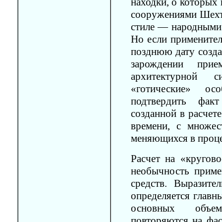
находки, о которых
сооружениями Шехте
стиле — народными
Но если применител
позднюю дату созда
зарождении при
архитектурной с
«готические» осо
подтвердить фак
созданной в расчет
времени, с множес
меняющихся в проце
Расчет на «кругово
необычность прим
средств. Выразите
определяется главн
основных объе
повторяются на фа