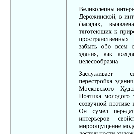
Великолепны интерь
Дерожинской, в инт
фасадах, выявлен
тяготеющих к приро
пространственных 
забыть обо всем о
здания, как всег
целесообразна
Заслуживает сп
перестройка здания
Московского Худо
Поэтика молодого т
созвучной поэтике 
Он сумел передат
интерьеров свойс
мироощущение моде
деятельности худож