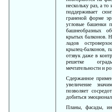
нескольку раз, а то
поддерживает сюи
граненой форме эр
угловые башенки п
башнеобразных об
крытых балконов. Н
ладов островерхо
крылец-балконов, п
отзвук даже в конт
решетке огра
мечтательности и р
Сдержанное примен
увеличение значи
позволяет сосредо
добиться эмоционал
Планы, фасады, и