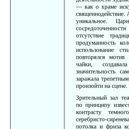
— как о храме иску
священнодействие. 
уникальное. Ца
сосредоточенности
отсутствие тради
продуманность кол
использование сти
повторялся мотив
чайки, создава
значительность са
заражала трепетным
произойти на сцене.
Зрительный зал те
по принципу извес
контрасту темног
серебристо-сирене
потолка и фриза к