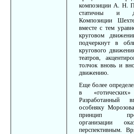
композиции А. Н. П
статичны и ди
Композиции Шехт
вместе с тем урав
круговом движени
подчеркнут в обл
кругового движени
театров, акцентир
толчок вновь и вн
движению.
Еще более определе
в «готических»
Разработанный 
особняку Морозова
принцип простр
организации о
перспективным. В