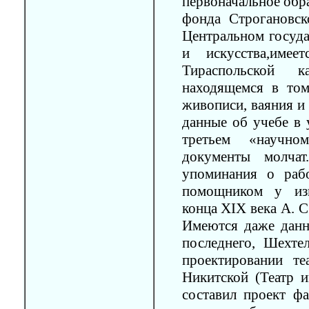
первоначальное обра
фонда Строгановск
Центральном госуда
и искусства,имее
Тираспольской к
находящемся в то
живописи, ваяния и 
данные об учебе в 
третьем «научно
документы молчат
упоминания о раб
помощником у изв
конца XIX века А. С
Имеются даже данн
последнего, Шехте
проектировании т
Никитской (Театр и
составил проект фа