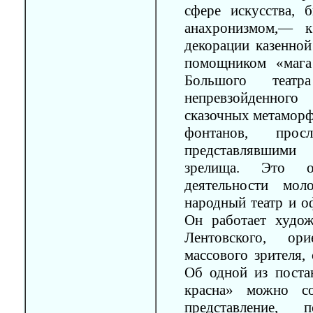
сфере искусства,
анахронизмом,— к
декорации казенной
помощником «мага
Большого теа
непревзойденно
сказочных метаморф
фонтанов, просл
представлявшим
зрелища. Это о
деятельности мо
народный театр и о
Он работает худо
Лентовского, ор
массового зрителя,
Об одной из поста
красна» можно со
представление,