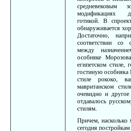
средневековым 
модификациях др
готикой. В спроек
обнаруживается хор
Достаточно, напр
соответствии со 
между назначени
особняке Морозов
египетском стиле, 
гостиную особняка 
стиле рококо, 
мавританском сти
очевидно и другое
отдавалось русском
стилям.
Причем, насколько
сегодня постройкам