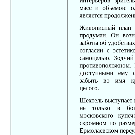
интерьеров зрите
масс и объемов: о
является продолжен
Живописный план 
продуман. Он возн
заботы об удобства
согласии с эстети
самоцелью. Зодчий
противоположном. 
доступными ему с
забыть во имя кр
целого.
Шехтель выступает 
не только в бог
московского купеч
скромном по разм
Ермолаевском переу