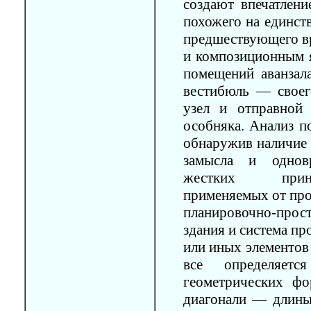
создают впечатлени
похожего на единст
предшествующего вр
и композиционным я
помещений аванзала
вестибюль — своег
узел и отправной
особняка. Анализ п
обнаружив наличие 
замысла и однов
жестких принц
применяемых от прое
планировочно-про
здания и система пр
или иных элементов
все определяетс
геометрических фо
диагонали — длины