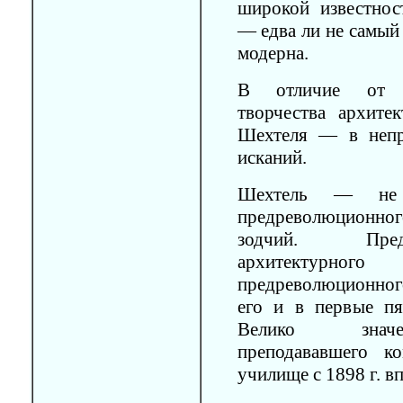
широкой известно
— едва ли не самый
модерна.
В отличие от о
творчества архитек
Шехтеля — в непр
исканий.
Шехтель — не 
предреволюционно
зодчий. Пред
архитектурног
предреволюционного
его и в первые пя
Велико значен
преподававшего к
училище с 1898 г. вп