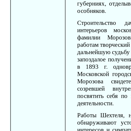
губерниях, отделы
особняков.
Строительство д
интерьеров моско
фамилии Морозов
работам творческий
дальнейшую судьбу 
запоздалое получен
в 1893 г. однов
Московской городс
Морозова свидете
созревшей внутр
посвятить себя по
деятельности.
Работы Шехтеля, н
обнаруживают уст
интересов и симпат