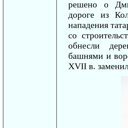
решено о Дми
дороге из Ко
нападения тата
со строительс
обнесли дер
башнями и вор
XVII в. замени