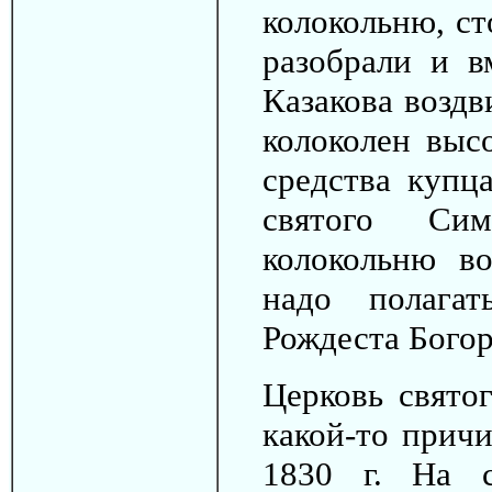
колокольню, с
разобрали и в
Казакова воздв
колоколен выс
средства купц
святого Сим
колокольню в
надо полагат
Рождеста Бого
Церковь свято
какой-то причи
1830 г. На с