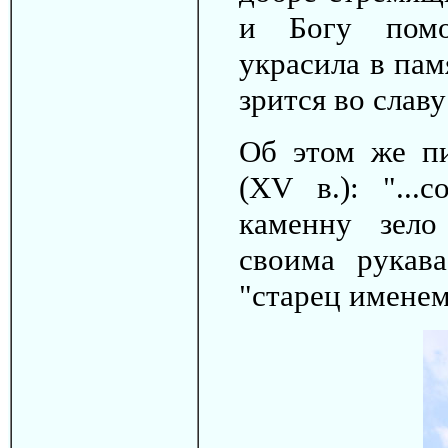
и Богу помо
украсила в пам
зрится во слав
Об этом же п
(XV в.): "...
каменну зел
своима рукав
"старец именем