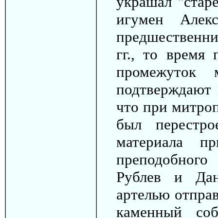
украшал "старе
игумен Алек
предшественник
гг., то время
промежуток
подтверждают и
что при митроп
был перестро
материала п
преподобног
Рублев и Да
артелью отпра
каменный соб