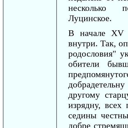
несколько п
Луцинское.
В начале XV 
внутри. Так, о
родословия" у
обители бывш
предпомян
добрадетельну
другому стар
изрядну, всех
седины честн
добре стремящ