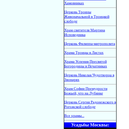
Хамовниках
Церковь Троицы
Живоначальной в Троицкой
слободе
Храм святителя Мартина
Исповедника
Церковь Филиппа-митрополита
Храма Троицы в Листах
Храма Успения Пресвятой
Богородицы в Печатниках
Церковь Николая Чудотворца в
Звонарях
Храм Софии Премудрости
Божьей, что на Лубянке
Церковь Сергия Радонежского в
Рогожской слободе
Все храмы...
Усадьбы Москвы: