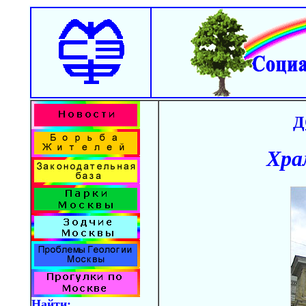
Д
Хра
Найти: