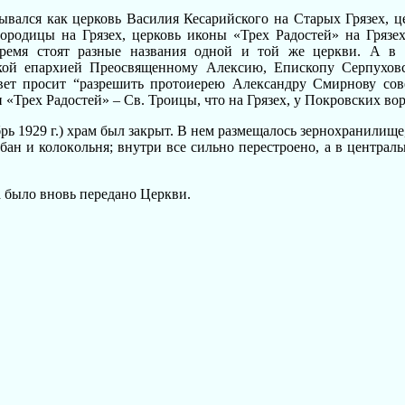
зывался как церковь Василия Кесарийского на Старых Грязех, 
городицы на Грязех, церковь иконы «Трех Радостей» на Грязех
время стоят разные названия одной и той же церкви. А в
ой епархией Преосвященному Алексию, Епископу Серпуховс
овет просит “разрешить протоиерею Александру Смирнову со
«Трех Радостей» – Св. Троицы, что на Грязех, у Покровских вор
рь 1929 г.) храм был закрыт. В нем размещалось зернохранилище,
бан и колокольня; внутри все сильно перестроено, а в централ
а было вновь передано Церкви.