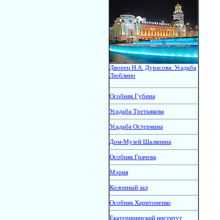
Дворец Н.А. Дурасова. Усадьба
Люблино
Особняк Губина
Усадьба Третьякова
Усадьба Остермана
Дом-Музей Шаляпина
Особняк Грачева
Мэрия
Колонный зал
Особняк Харитоненко
Екатерининский институт