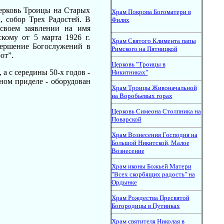
церковь Троицы на Старых
Храм Покрова Богоматери в
, собор Трех Радостей. В
Филях
 своем заявлении на имя
кому от 5 марта 1926 г.
Храм Святого Климента папы
вершение Богослужений в
Римского на Пятницкой
от”.
Церковь "Троицы в
 а с середины 50-х годов -
Никитниках"
ьном приделе - оборудован
Храм Троицы Живоначальной
на Воробьевых горах
Церковь Симеона Столпника на
Поварской
Храм Вознесения Господня на
Большой Никитской, Малое
Вознесение
Храм иконы Божьей Матери
"Всех скорбящих радость" на
Ордынке
Храм Рождества Пресвятой
Богородицы в Путинках
Храм святителя Николая в