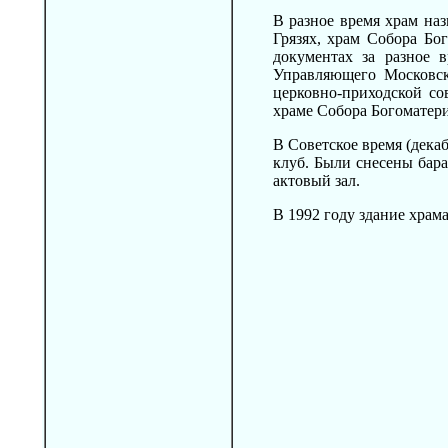
В разное время храм на
Грязях, храм Собора Бо
документах за разное 
Управляющего Московск
церковно-приходской с
храме Собора Богоматери 
В Советское время (декаб
клуб. Были снесены бара
актовый зал.
В 1992 году здание храм