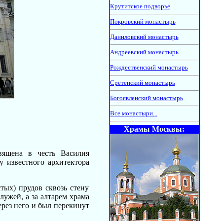
Крутитское подворье
Покровский монастырь
Даниловский монастырь
Андреевский монастырь
Рождественский монастырь
Сретенский монастырь
Богоявленский монастырь
Все монастыри...
Храмы Москвы:
вящена в честь Василия
у известного архитектора
тых) прудов сквозь стену
лужей, а за алтарем храма
ерез него и был перекинут