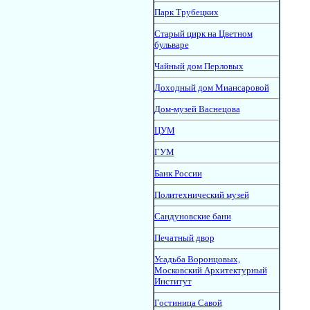
Парк Трубецких
Старый цирк на Цветном
бульваре
Чайный дом Перловых
Доходный дом Миансаровой
Дом-музей Васнецова
ЦУМ
ГУМ
Банк России
Политехнический музей
Сандуновские бани
Печатный двор
Усадьба Воронцовых,
Московский Архитектурный
Институт
Гостиница Савой