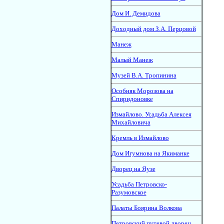
Дом И. Демидова
Доходный дом З.А. Перцовой
Манеж
Малый Манеж
Музей В.А. Тропинина
Особняк Морозова на
Спиридоновке
Измайлово. Усадьба Алексея
Михайловича
Кремль в Измайлово
Дом Игумнова на Якиманке
Дворец на Яузе
Усадьба Петровско-
Разумовское
Палаты Боярина Волкова
Петровский путевой дворец