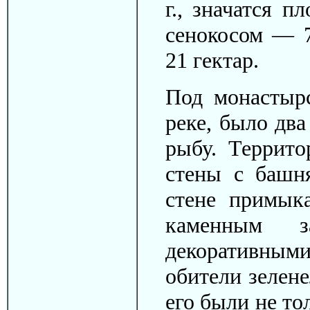
г., значатся п
сенокосом — 7
21 гектар.
Под монастыр
реке, было два
рыбу. Террит
стены с башн
стене примык
каменным з
декоративным
обители зелене
его были не то