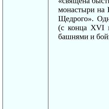
«священа бысть
монастыри на 
Щедрого». Од
(с конца ХVI 
башнями и бой