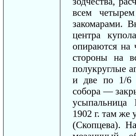
зодчества, рас
всем четырем
закомарами. В
центра купол
опираются на 
стороны на в
полукруглые а
и две по 1/6
собора — закры
усыпальница 
1902 г. там же
(Скопцева). Н
мозаичный о