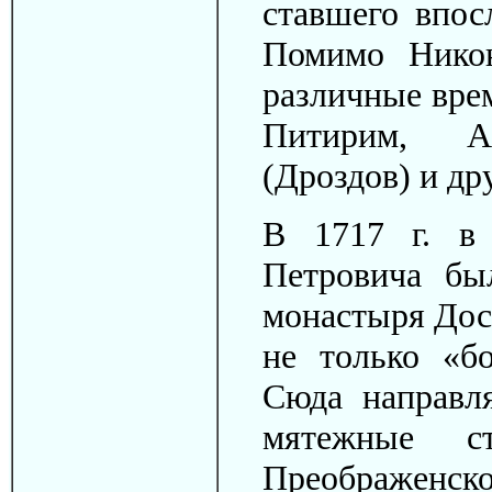
ставшего впос
Помимо Никон
различные вре
Питирим, А
(Дроздов) и др
В 1717 г. в 
Петровича бы
монастыря Дос
не только «б
Сюда направл
мятежные с
Преображенск