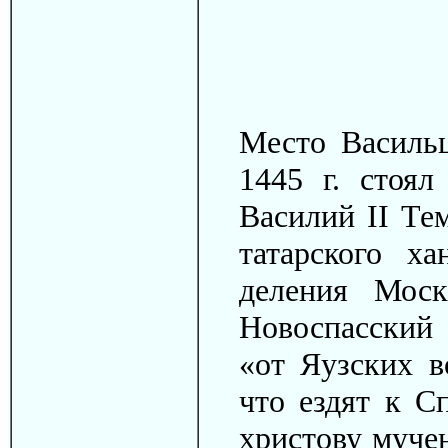
Место Васильц
1445 г. стоя
Василий II Те
татарского х
деления Моск
Новоспасский
«от Яузских в
что ездят к С
христову муче