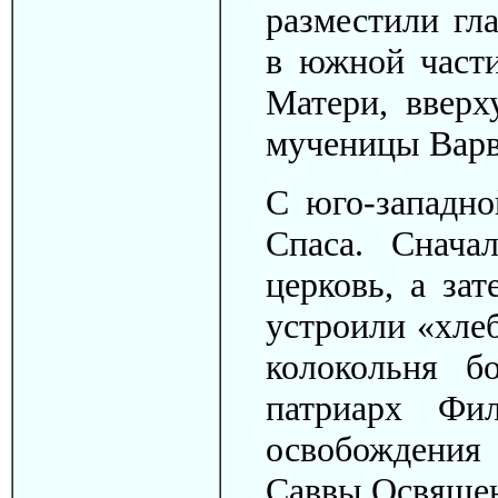
разместили гл
в южной част
Матери, вверх
мученицы Варв
С юго-западн
Спаса. Снача
церковь, а за
устроили «хле
колокольня б
патриарх Фи
освобождения 
Саввы Освящен