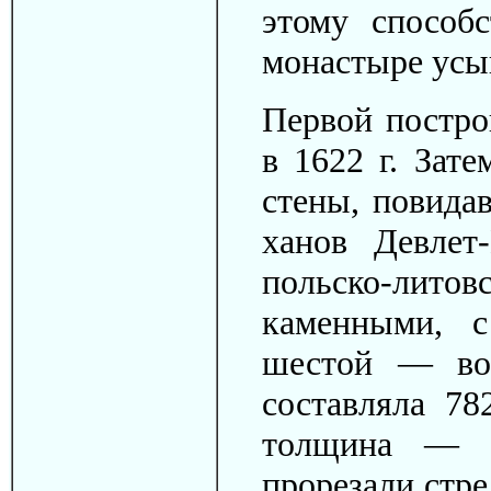
этому способ
монастыре усы
Первой постро
в 1622 г. Зат
стены, повида
ханов Девлет
польско-лит
каменными, 
шестой — вор
составляла 78
толщина — 2
прорезали стр