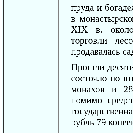
пруда и богад
в монастырско
XIX в. около
торговли лес
продавалась са
Прошли десяти
состояло по ш
монахов и 28
помимо средс
государствен
рубль 79 копее