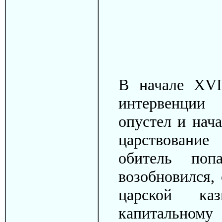
В начале XVI
интервенции
опустел и нач
царствовани
обитель поп
возобновился,
царской ка
капитальному