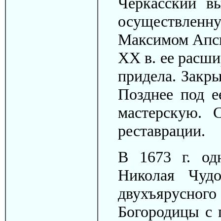
Черкасский вы
осуществленн
Максимом Апси
ХХ в. ее расши
придела. Закры
Позднее под е
мастерскую. 
реставрации.
В 1673 г. од
Николая Чудо
двухъярусн
Богородицы с 