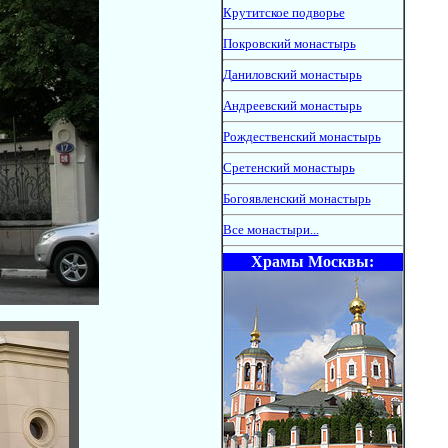
Крутитское подворье
Покровский монастырь
Даниловский монастырь
Андреевский монастырь
Рождественский монастырь
Сретенский монастырь
Богоявленский монастырь
Все монастыри...
Храмы Москвы: