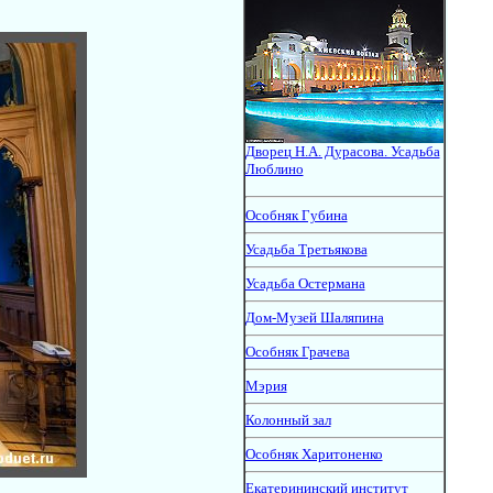
Дворец Н.А. Дурасова. Усадьба
Люблино
Особняк Губина
Усадьба Третьякова
Усадьба Остермана
Дом-Музей Шаляпина
Особняк Грачева
Мэрия
Колонный зал
Особняк Харитоненко
Екатерининский институт