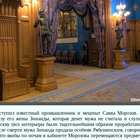
ыступил известный промышленник и меценат Савва Морозов. 
зу его жены Зинаиды, которая денег мужа не считала и слух
скву (все интерьеры были тщательнейшим образом проработан
сле смерти мужа Зинаида продала особняк Рябушинским, говори
что якобы по ночам в кабинете Морозова перемещаются предмет