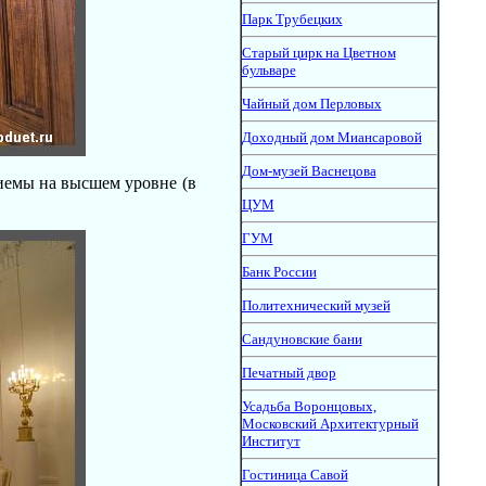
Парк Трубецких
Старый цирк на Цветном
бульваре
Чайный дом Перловых
Доходный дом Миансаровой
Дом-музей Васнецова
иемы на высшем уровне (в
ЦУМ
ГУМ
Банк России
Политехнический музей
Сандуновские бани
Печатный двор
Усадьба Воронцовых,
Московский Архитектурный
Институт
Гостиница Савой