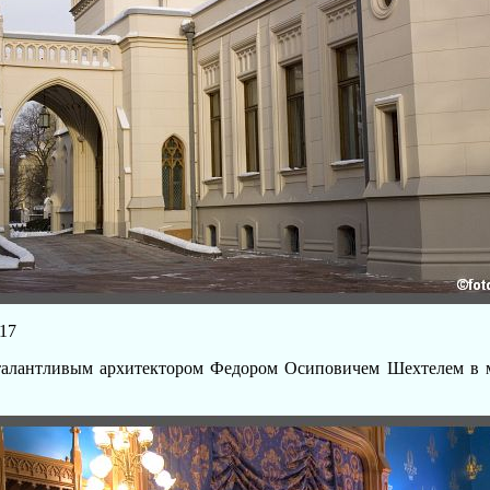
17
талантливым архитектором Федором Осиповичем Шехтелем в 