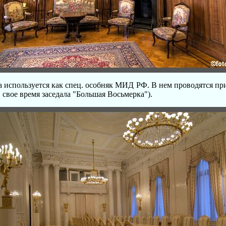
 используется как спец. особняк МИД РФ. В нем проводятся пр
 свое время заседала "Большая Восьмерка").