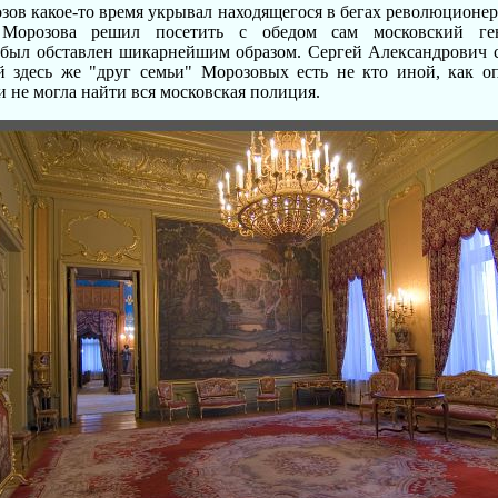
зов какое-то время укрывал находящегося в бегах революционера
орозова решил посетить с обедом сам московский гене
 был обставлен шикарнейшим образом. Сергей Александрович с
й здесь же "друг семьи" Морозовых есть не кто иной, как 
и не могла найти вся московская полиция.