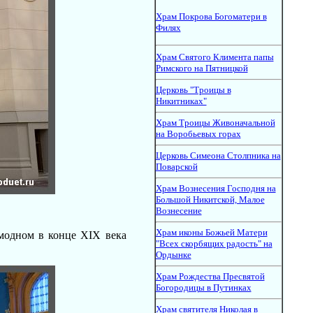
Храм Покрова Богоматери в
Филях
Храм Святого Климента папы
Римского на Пятницкой
Церковь "Троицы в
Никитниках"
Храм Троицы Живоначальной
на Воробьевых горах
Церковь Симеона Столпника на
Поварской
Храм Вознесения Господня на
Большой Никитской, Малое
Вознесение
Храм иконы Божьей Матери
модном в конце XIX века
"Всех скорбящих радость" на
Ордынке
Храм Рождества Пресвятой
Богородицы в Путинках
Храм святителя Николая в