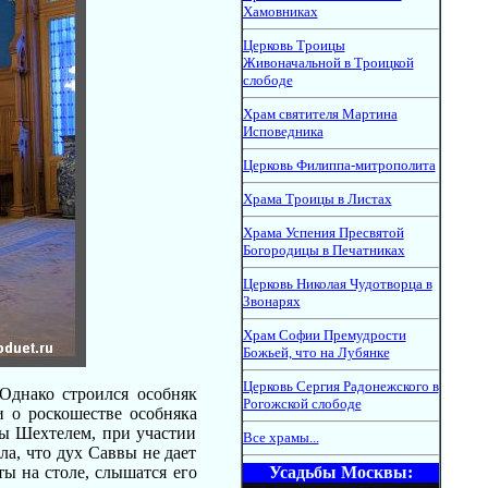
Хамовниках
Церковь Троицы
Живоначальной в Троицкой
слободе
Храм святителя Мартина
Исповедника
Церковь Филиппа-митрополита
Храма Троицы в Листах
Храма Успения Пресвятой
Богородицы в Печатниках
Церковь Николая Чудотворца в
Звонарях
Храм Софии Премудрости
Божьей, что на Лубянке
Церковь Сергия Радонежского в
Однако строился особняк
Рогожской слободе
и о роскошестве особняка
ы Шехтелем, при участии
Все храмы...
ла, что дух Саввы не дает
ы на столе, слышатся его
Усадьбы Москвы: