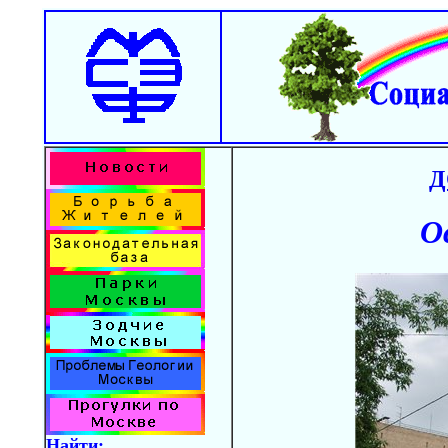
Д
О
Найти: