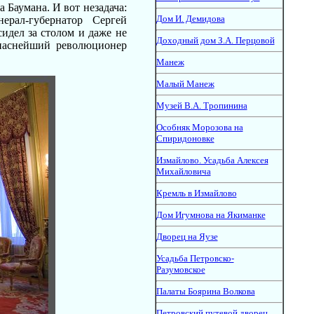
 Баумана. И вот незадача:
Дом И. Демидова
рал-губернатор Сергей
идел за столом и даже не
Доходный дом З.А. Перцовой
опаснейший революционер
Манеж
Малый Манеж
Музей В.А. Тропинина
Особняк Морозова на
Спиридоновке
Измайлово. Усадьба Алексея
Михайловича
Кремль в Измайлово
Дом Игумнова на Якиманке
Дворец на Яузе
Усадьба Петровско-
Разумовское
Палаты Боярина Волкова
Петровский путевой дворец