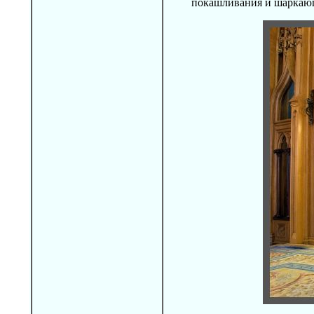
покашливания и шаркающ