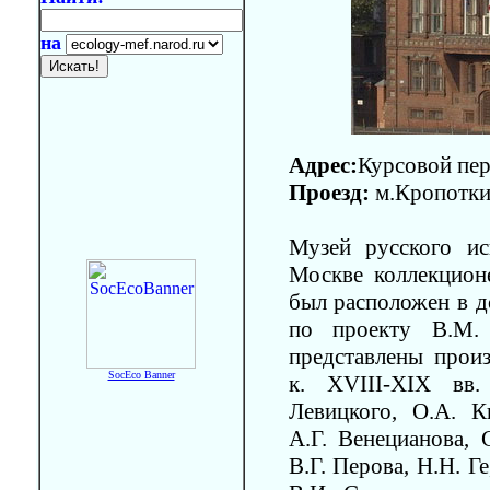
на
Адрес:
Курсовой пер.
Проезд:
м.Кропотки
Музей русского ис
Москве коллекцион
был расположен в д
по проекту В.М.
представлены прои
SocEco Banner
к. XVIII-XIX вв.
Левицкого, О.А. К
А.Г. Венецианова, 
В.Г. Перова, Н.Н. Г