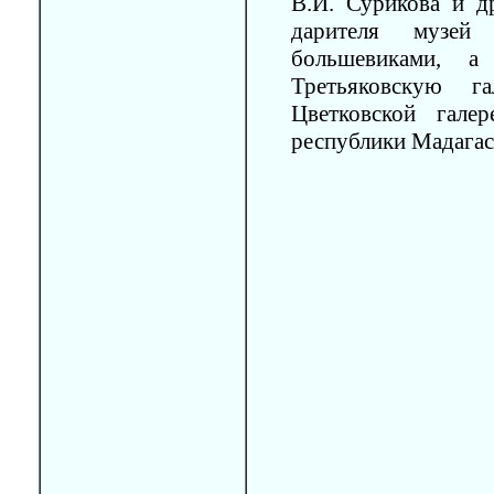
В.И. Сурикова и д
дарителя музей
большевиками, 
Третьяковскую г
Цветковской гале
республики Мадагас