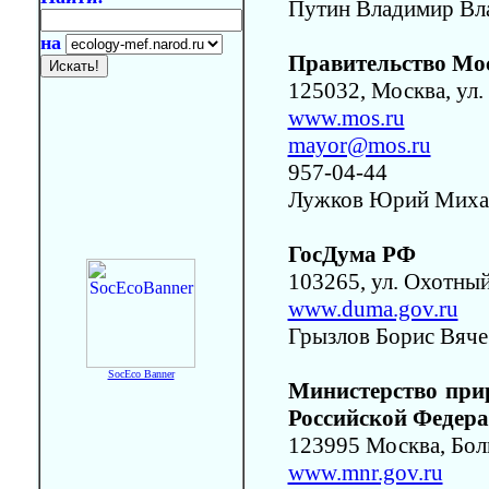
Путин Владимир Вл
на
Правительство Мо
125032, Москва, ул. 
www.mos.ru
mayor@mos.ru
957-04-44
Лужков Юрий Миха
ГосДума РФ
103265, ул. Охотный
www.duma.gov.ru
Грызлов Борис Вяче
SocEco Banner
Министерство при
Российской Федер
123995 Москва, Боль
www.mnr.gov.ru