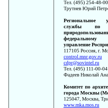
Тел. (495) 254-48-00
Трутнев Юрий Петр
Региональное у
службы по 
природопользо
федеральному
управление Роспр
117105 Россия, г. М
control.mnr.gov.ru
cdpr@sovintel.ru
Тел. (495) 111-00-04
Фадеев Николай Ана
Комитет по архите
города Москвы (М
125047, Москва, Три
www.mka.mos.ru