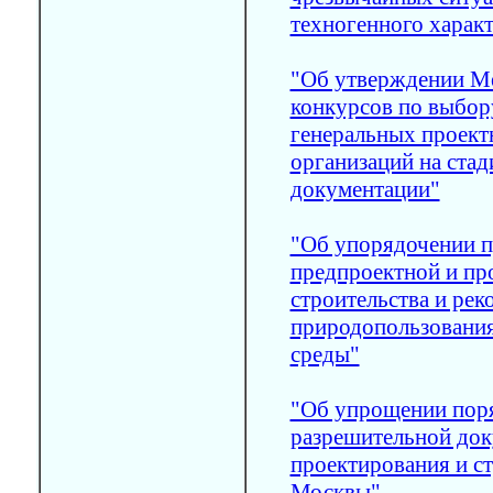
техногенного характ
"Об утверждении М
конкурсов по выбор
генеральных проект
организаций на ста
документации"
"Об упорядочении п
предпроектной и пр
строительства и рек
природопользовани
среды"
"Об упрощении поря
разрешительной док
проектирования и ст
Москвы"