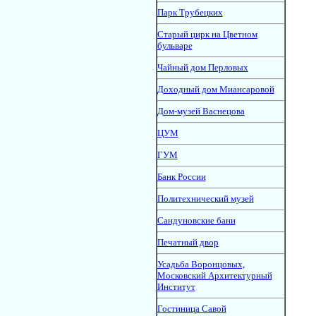
Парк Трубецких
Старый цирк на Цветном
бульваре
Чайный дом Перловых
Доходный дом Миансаровой
Дом-музей Васнецова
ЦУМ
ГУМ
Банк России
Политехнический музей
Сандуновские бани
Печатный двор
Усадьба Воронцовых,
Московский Архитектурный
Институт
Гостиница Савой