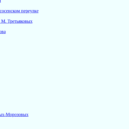
а
сосенском переулке
 М. Третьяковых
ова
ых-Морозовых