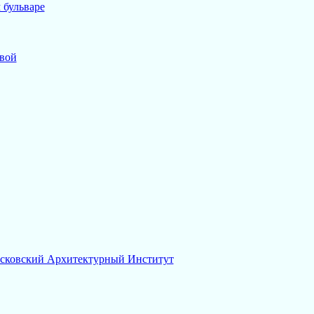
 бульваре
вой
осковский Архитектурный Институт