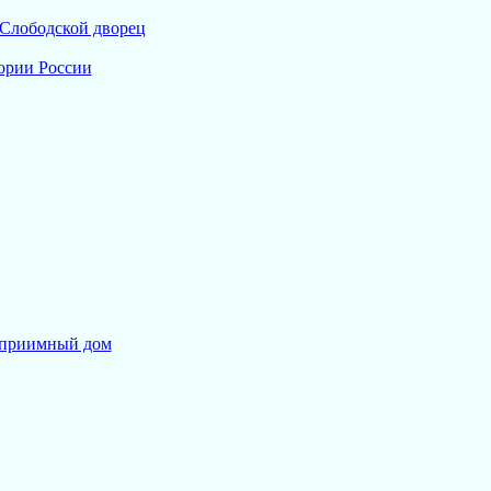
 Слободской дворец
ории России
оприимный дом