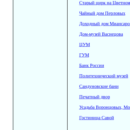
Старый цирк на Цветном
Чайный дом Перловых
Доходный дом Миансаро
Дом-музей Васнецова
ЦУМ
ГУМ
Банк России
Политехнический музей
Сандуновские бани
Печатный двор
Усадьба Воронцовых, М
Гостиница Савой