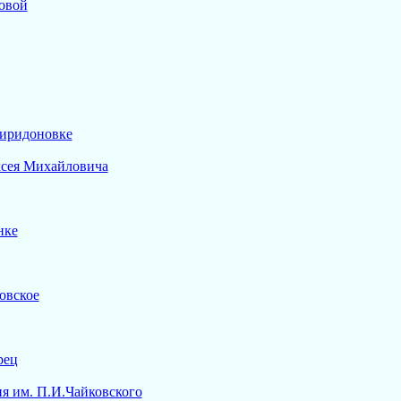
овой
пиридоновке
ксея Михайловича
нке
овское
рец
я им. П.И.Чайковского