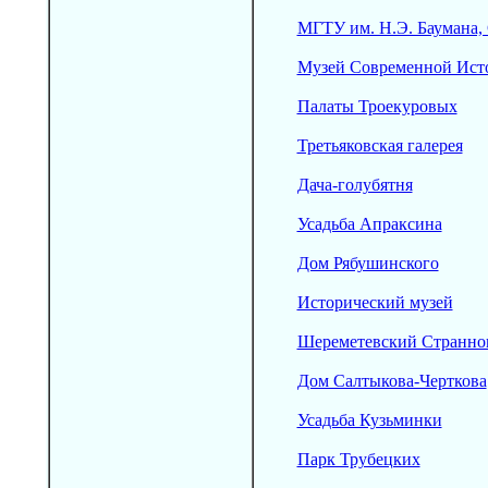
МГТУ им. Н.Э. Баумана,
Музей Современной Ист
Палаты Троекуровых
Третьяковская галерея
Дача-голубятня
Усадьба Апраксина
Дом Рябушинского
Исторический музей
Шереметевский Странн
Дом Салтыкова-Черткова
Усадьба Кузьминки
Парк Трубецких