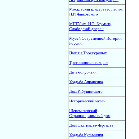
Московская консерватория им.
П.И.Чайковского
МГТУ им. Н.Э. Баумана,
Слободской дворец
Музей Современной Истории
России
Палаты Троекуровых
Третьяковская галерея
Дача-голубятня
Усадьба Апраксина
Дом Рябушинского
Исторический музей
Шереметевский
Странноприимный дом
Дом Салтыкова-Черткова
Усадьба Кузьминки