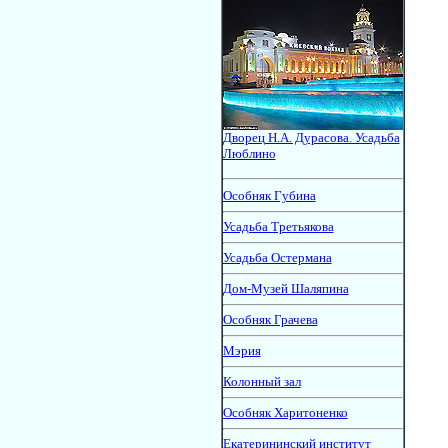
Дворец Н.А. Дурасова. Усадьба
Люблино
Особняк Губина
Усадьба Третьякова
Усадьба Остермана
Дом-Музей Шаляпина
Особняк Грачева
Мэрия
Колонный зал
Особняк Харитоненко
Екатерининский институт