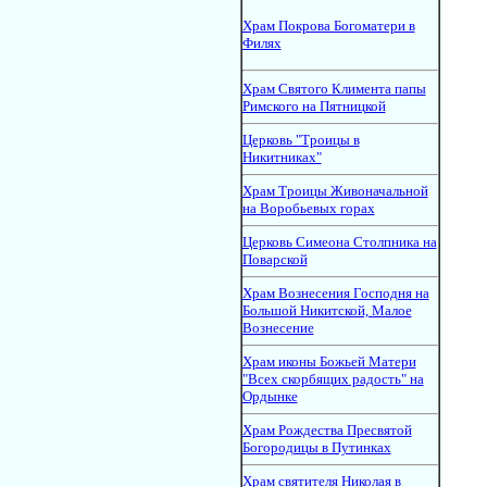
Храм Покрова Богоматери в
Филях
Храм Святого Климента папы
Римского на Пятницкой
Церковь "Троицы в
Никитниках"
Храм Троицы Живоначальной
на Воробьевых горах
Церковь Симеона Столпника на
Поварской
Храм Вознесения Господня на
Большой Никитской, Малое
Вознесение
Храм иконы Божьей Матери
"Всех скорбящих радость" на
Ордынке
Храм Рождества Пресвятой
Богородицы в Путинках
Храм святителя Николая в