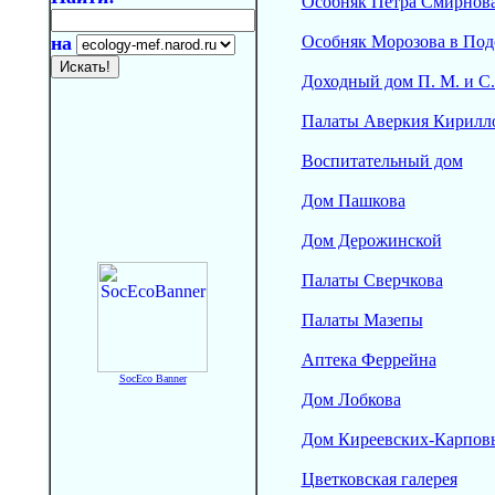
Особняк Петра Смирнов
на
Особняк Морозова в Под
Доходный дом П. М. и С.
Палаты Аверкия Кирилл
Воспитательный дом
Дом Пашкова
Дом Дерожинской
Палаты Сверчкова
Палаты Мазепы
Аптека Феррейна
SocEco Banner
Дом Лобкова
Дом Киреевских-Карпов
Цветковская галерея