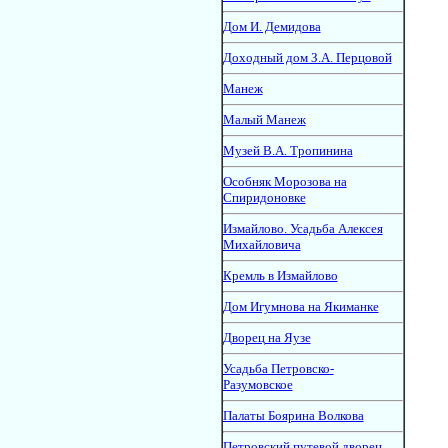
Дом И. Демидова
Доходный дом З.А. Перцовой
Манеж
Малый Манеж
Музей В.А. Тропинина
Особняк Морозова на
Спиридоновке
Измайлово. Усадьба Алексея
Михайловича
Кремль в Измайлово
Дом Игумнова на Якиманке
Дворец на Яузе
Усадьба Петровско-
Разумовское
Палаты Боярина Волкова
Петровский путевой дворец