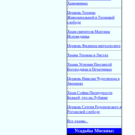
Хамовниках
Церковь Троицы
Живоначальной в Троицкой
слободе
Храм святителя Мартина
Исповедника
Церковь Филиппа-митрополита
Храма Троицы в Листах
Храма Успения Пресвятой
Богородицы в Печатниках
Церковь Николая Чудотворца в
Звонарях
Храм Софии Премудрости
Божьей, что на Лубянке
Церковь Сергия Радонежского в
Рогожской слободе
Все храмы...
Усадьбы Москвы: