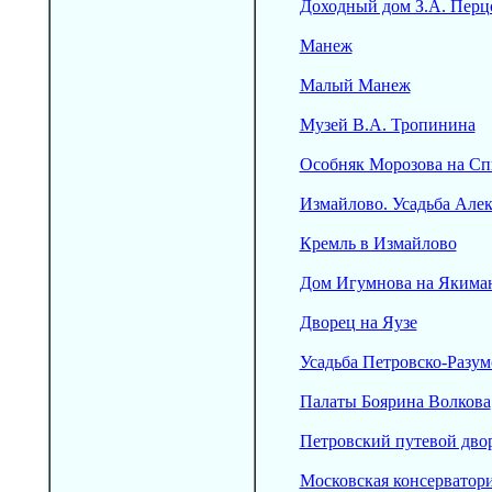
Доходный дом З.А. Перц
Манеж
Малый Манеж
Музей В.А. Тропинина
Особняк Морозова на С
Измайлово. Усадьба Але
Кремль в Измайлово
Дом Игумнова на Якима
Дворец на Яузе
Усадьба Петровско-Разум
Палаты Боярина Волкова
Петровский путевой дво
Московская консерватори